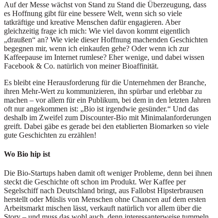
Auf der Messe wächst von Stand zu Stand die Überzeugung, dass
es Hoffnung gibt für eine bessere Welt, wenn sich so viele
tatkräftige und kreative Menschen dafür engagieren. Aber
gleichzeitig frage ich mich: Wie viel davon kommt eigentlich
„draußen“ an? Wie viele dieser Hoffnung machenden Geschichten
begegnen mir, wenn ich einkaufen gehe? Oder wenn ich zur
Kaffeepause im Internet rumlese? Eher wenige, und dabei wissen
Facebook & Co. natürlich von meiner Bioaffinität.
Es bleibt eine Herausforderung für die Unternehmen der Branche,
ihren Mehr-Wert zu kommunizieren, ihn spürbar und erlebbar zu
machen – vor allem für ein Publikum, bei dem in den letzten Jahren
oft nur angekommen ist: „Bio ist irgendwie gesünder.“ Und das
deshalb im Zweifel zum Discounter-Bio mit Minimalanforderungen
greift. Dabei gäbe es gerade bei den etablierten Biomarken so viele
gute Geschichten zu erzählen!
Wo Bio hip ist
Die Bio-Startups haben damit oft weniger Probleme, denn bei ihnen
steckt die Geschichte oft schon im Produkt. Wer Kaffee per
Segelschiff nach Deutschland bringt, aus Fallobst Hipsterbrausen
herstellt oder Müslis von Menschen ohne Chancen auf dem ersten
Arbeitsmarkt mischen lässt, verkauft natürlich vor allem über die
Story – und muss das wohl auch, denn interessanterweise tummeln