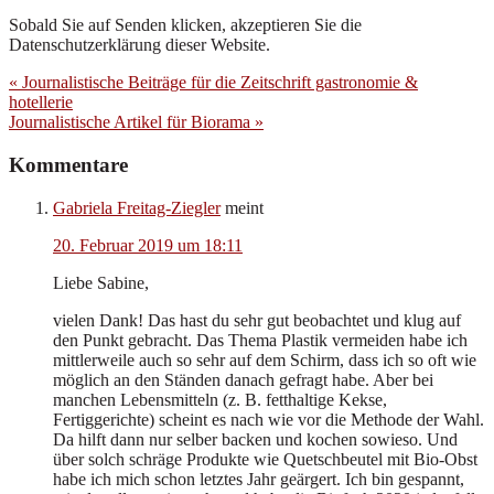
Sobald Sie auf Senden klicken, akzeptieren Sie die
Datenschutzerklärung dieser Website.
Vorheriger
« Journalistische Beiträge für die Zeitschrift gastronomie &
Beitrag:
hotellerie
Nächster
Journalistische Artikel für Biorama »
Beitrag:
Leser-
Kommentare
Interaktionen
Gabriela Freitag-Ziegler
meint
20. Februar 2019 um 18:11
Liebe Sabine,
vielen Dank! Das hast du sehr gut beobachtet und klug auf
den Punkt gebracht. Das Thema Plastik vermeiden habe ich
mittlerweile auch so sehr auf dem Schirm, dass ich so oft wie
möglich an den Ständen danach gefragt habe. Aber bei
manchen Lebensmitteln (z. B. fetthaltige Kekse,
Fertiggerichte) scheint es nach wie vor die Methode der Wahl.
Da hilft dann nur selber backen und kochen sowieso. Und
über solch schräge Produkte wie Quetschbeutel mit Bio-Obst
habe ich mich schon letztes Jahr geärgert. Ich bin gespannt,