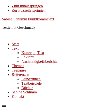
Zum Inhalt springen
Zur Fußzeile springen
Sabine Schlimm Punktkommatext
Texte mit Geschmack
Start
Text
Konzept | Text
Lektorat
Nachhaltigkeits­berichte
Themen
Teepause
Referenzen
Kund*innen
Textbeispiele
Bücher
Sabine Schlimm
Kontakt
Show