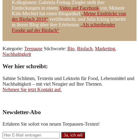
Kolleginnen: Gabriela Freitag-Ziegler stellt ihre
Entdeckungen in einem
Video auf Facebook
vor, Melanie
Kirk-Mechtel hat einen Blogartikel
„Meine Eindrücke von
der Biofach 2019“
veröffentlicht, und Julia Icking schreibt
in ihrem Blog über ihre Erlebnisse
„Als schreibender
Foodie auf der Biofach“
.
Kategorie:
Teepause
Stichworte:
Bio
,
Biofach
,
Marketing
,
Nachhaltigkeit
Wer hier schreibt:
Sabine Schlimm, Texterin und Lektorin für Food, Lebensmittel und
Nachhaltigkeit – mit viel Neugier auf Ihre Themen.
Nehmen Sie jetzt Kontakt auf.
Newsletter-Abo
Erfahren Sie sofort von neuen Teepausen-Texten!