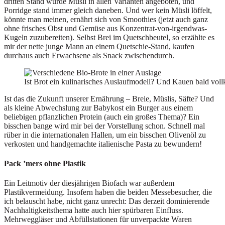
dritten Stand wurde Müsli in allen Varianten angeboten, und
Porridge stand immer gleich daneben. Und wer kein Müsli löffelt,
könnte man meinen, ernährt sich von Smoothies (jetzt auch ganz
ohne frisches Obst und Gemüse aus Konzentrat-von-irgendwas-
Kugeln zuzubereiten). Selbst Brei im Quetschbeutel, so erzählte es
mir der nette junge Mann an einem Quetschie-Stand, kaufen
durchaus auch Erwachsene als Snack zwischendurch.
Ist Brot ein kulinarisches Auslaufmodell? Und Kauen bald v
Ist das die Zukunft unserer Ernährung – Breie, Müslis, Säfte? Und
als kleine Abwechslung zur Babykost ein Burger aus einem
beliebigen pflanzlichen Protein (auch ein großes Thema)? Ein
bisschen bange wird mir bei der Vorstellung schon. Schnell mal
rüber in die internationalen Hallen, um ein bisschen Olivenöl zu
verkosten und handgemachte italienische Pasta zu bewundern!
Pack ’mers ohne Plastik
Ein Leitmotiv der diesjährigen Biofach war außerdem
Plastikvermeidung. Insofern haben die beiden Messebesucher, die
ich belauscht habe, nicht ganz unrecht: Das derzeit dominierende
Nachhaltigkeitsthema hatte auch hier spürbaren Einfluss.
Mehrweggläser und Abfüllstationen für unverpackte Waren